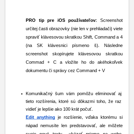
PRO tip pre iOS používateľov:
 Screenshot 
určitej časti obrazovky (nie len v prehliadači) viete 
spraviť klávesovou skratkou Shift, Command a 4 
(na SK klávesnici písmeno š). Následne 
screenshot skopírujete klávesovou skratkou 
Commad + C a vložíte ho do akéhokoľvek 
dokumentu či správy cez Command + V
Komunikačný šum vám pomôžu eliminovať aj 
tieto rozšírenia, ktoré sú dôkazmi toho, že raz 
vidieť je lepšie ako 100 krát počuť.
Edit anything
 je rozšíenie, vďaka ktorému si 
nápad nemusíte len predstavovať, ale môžete 
svoje nové texty  ukázať priamo na webe. 