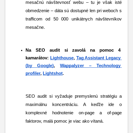
mesačnú návštevnosť webu – tu je však isté 
obmedzenie – dáta sú dostupné len pri weboch s 
trafficom od 50 000 unikátnych návštevníkov 
mesačne. 
Na SEO audit si zavolá na pomoc 4 
kamarátov: 
Lighthouse
, 
Tag Assistant Legacy 
(by Google)
, 
Wappalyzer – Technology 
profiler
, 
Lightshot
.
SEO audit si vyžaduje premyslenú stratégiu a 
maximálnu koncentráciu. A keďže ide o 
komplexné hodnotenie on-page a of-page 
faktorov, malá pomoc je viac ako vítaná.