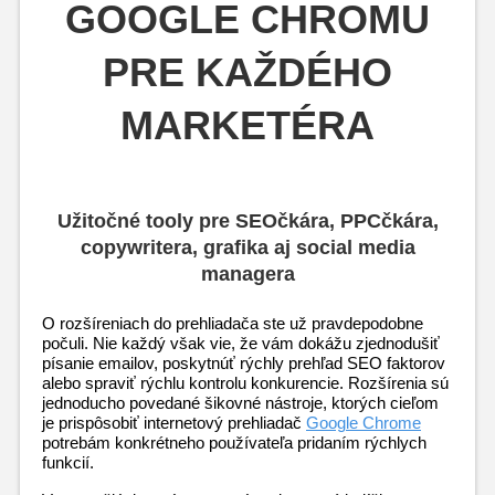
GOOGLE CHROMU
PRE KAŽDÉHO
MARKETÉRA
Užitočné tooly pre SEOčkára, PPCčkára,
copywritera, grafika aj social media
managera
O rozšíreniach do prehliadača ste už pravdepodobne 
počuli. Nie každý však vie, že vám dokážu zjednodušiť 
písanie emailov, poskytnúť rýchly prehľad SEO faktorov 
alebo spraviť rýchlu kontrolu konkurencie. Rozšírenia sú 
jednoducho povedané šikovné nástroje, ktorých cieľom 
je prispôsobiť internetový prehliadač 
Google Chrome
potrebám konkrétneho používateľa pridaním rýchlych 
funkcií.