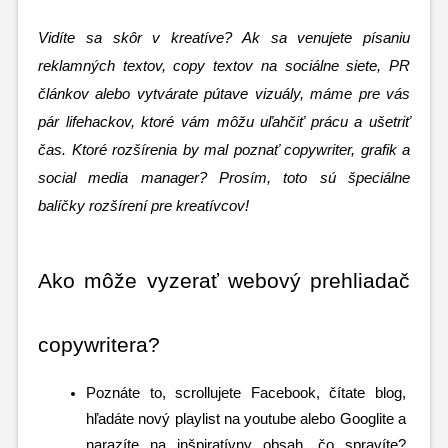
Vidíte sa skôr v kreatíve? Ak sa venujete písaniu 
reklamných textov, copy textov na sociálne siete, PR 
článkov alebo vytvárate pútave vizuály, máme pre vás 
pár lifehackov, ktoré vám môžu uľahčiť prácu a ušetriť 
čas. Ktoré rozšírenia by mal poznať copywriter, grafik a 
social media manager? Prosím, toto sú špeciálne 
balíčky rozšírení pre kreatívcov!
Ako môže vyzerať webový prehliadač 
copywritera?
Poznáte to, scrollujete Facebook, čítate blog, 
hľadáte nový playlist na youtube alebo Googlite a 
narazíte na inšpiratívny obsah, čo spravíte? 