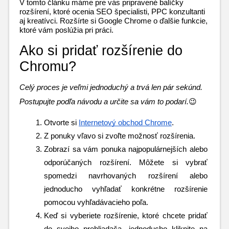
V tomto článku máme pre vás pripravené balíčky 
rozšírení, ktoré ocenia SEO špecialisti, PPC konzultanti 
aj kreatívci. Rozšírte si Google Chrome o ďalšie funkcie, 
ktoré vám poslúžia pri práci.
Ako si pridať rozšírenie do 
Chromu?
Celý proces je veľmi jednoduchý a trvá len pár sekúnd. 
Postupujte podľa návodu a určite sa vám to podarí.
😉
Otvorte si 
Internetový obchod Chrome
.
Z ponuky vľavo si zvoľte možnosť rozšírenia.
Zobrazí sa vám ponuka najpopulárnejších alebo 
odporúčaných rozšírení. Môžete si vybrať 
spomedzi navrhovaných rozšírení alebo 
jednoducho vyhľadať konkrétne rozšírenie 
pomocou vyhľadávacieho poľa. 
Keď si vyberiete rozšírenie, ktoré chcete pridať 
do svojho prehliadača, jednoducho kliknite na 