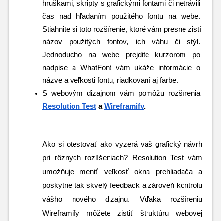
hruškami, skripty s grafickými fontami či netrávili 
čas nad hľadaním použitého fontu na webe. 
Stiahnite si toto rozšírenie, ktoré vám presne zistí 
názov použitých fontov, 
ich váhu či stýl. 
Jednoducho na webe prejdite kurzorom po 
nadpise a WhatFont vám ukáže informácie o 
názve a veľkosti fontu, riadkovaní aj farbe. 
S webovým dizajnom vám pomôžu rozšírenia 
Resolution Test
 a 
Wireframify
.
Ako si otestovať ako vyzerá váš grafický návrh 
pri rôznych rozlíšeniach? Resolution Test vám 
umožňuje meniť veľkosť okna prehliadača a 
poskytne tak skvelý feedback a zároveň kontrolu 
vášho nového dizajnu. 
Vďaka rozšíreniu 
Wireframify môžete zistiť štruktúru webovej 