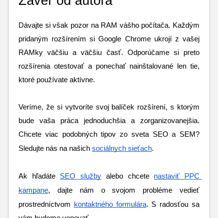
Záver od autora
Dávajte si však pozor na RAM vášho počítača. Každým 
pridaným rozšírením si Google Chrome ukrojí z vašej 
RAMky väčšiu a väčšiu časť. Odporúčame si preto 
rozšírenia otestovať a ponechať nainštalované len tie, 
ktoré používate aktívne. 
Veríme, že si vytvoríte svoj balíček rozšírení, s ktorým 
bude vaša práca jednoduchšia a zorganizovanejšia. 
Chcete viac podobných tipov zo sveta SEO a SEM? 
Sledujte nás na našich 
sociálnych sieťach
.
Ak hľadáte 
SEO služby
 alebo chcete 
nastaviť PPC 
kampane
, dajte nám o svojom probléme vedieť 
prostredníctvom 
kontaktného formulára
. S radosťou sa 